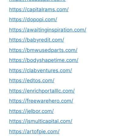
https://capitalrams.com/
https://dopopi.com/
https://awaitinginspiration.com/
https://babyredit.com/
https://bmwusedparts.com/
https://bodyshapetime.com/
https://clabventures.com/
https://edtos.com/
https://enrichportalllc.com/
https://freewarehero.com/
https://jelbor.com/
https://jsmulticapital.com/
https://artofpie.com/