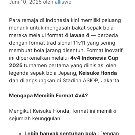
Juni 10, 2025
oleh
alliswel
Para remaja di Indonesia kini memiliki peluang
menarik untuk mengasah bakat sepak bola
mereka melalui format
4 lawan 4
— berbeda
dengan format tradisional 11v11 yang sering
membuat bola jarang disentuh. Format inovatif
ini diperkenalkan melalui
4v4 Indonesia Cup
2025
turnamen pertama yang diinisiasi oleh
legenda sepak bola Jepang,
Keisuke Honda
dan dilangsungkan di Stadion ASIOP, Jakarta.
Mengapa Memilih Format 4v4?
Mengikut Keisuke Honda, format ini memiliki
sejumlah keunggulan:
Lebih banyak sentuhan bola
: Dengan