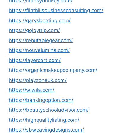
https://crankydonkey.com/
https://flinthillsbusinessconsulting.com/
https://garysboating.com/
https://gojoytrip.com/
https://reputablegear.com/
https://nouvelumina.com/
https://layercart.com/
https://organicmakeupcompany.com/
https://playzoneuk.com/
https://wiwila.com/
https://bankingoption.com/
https://beautyschooladvisor.com/
https://highqualitylisting.com/
https://sbweavingdesigns.com/