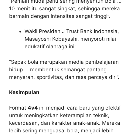
“Pemain muda perlu sering menyentuh bola …
10 menit itu sangat singkat, sehingga mereka
bermain dengan intensitas sangat tinggi”.
Wakil Presiden J Trust Bank Indonesia,
Masayoshi Kobayashi, menyoroti nilai
edukatif olahraga ini:
“Sepak bola merupakan media pembelajaran
hidup … membentuk semangat pantang
menyerah, sportivitas, dan rasa percaya diri”.
Kesimpulan
Format
4v4
ini menjadi cara baru yang efektif
untuk meningkatkan keterampilan teknik,
kecerdasan, dan karakter anak-anak. Mereka
lebih sering menguasai bola, menjadi lebih