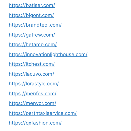
https://batiser.com/
https://bigont.com/
https://brandteoi.com/
https://gatrew.com/
https://hetamp.com/
https://innovationlighthouse.com/
https://itchest.com/
https://lacuvo.com/
https://lorastyle.com/
https://menfos.com/
https://menvor.com/
https://perthtaxiservice.com/
https://qxfashion.com/