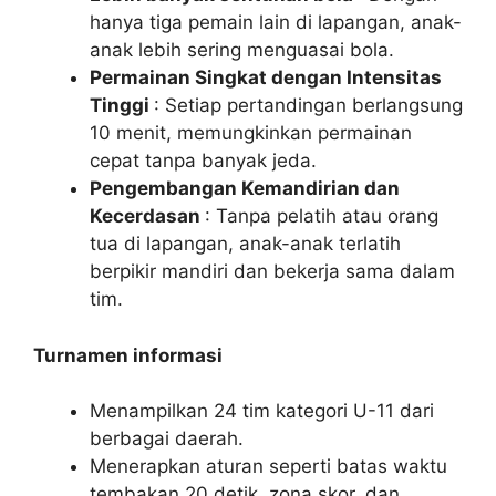
hanya tiga pemain lain di lapangan, anak-
anak lebih sering menguasai bola.
Permainan Singkat dengan Intensitas
Tinggi
: Setiap pertandingan berlangsung
10 menit, memungkinkan permainan
cepat tanpa banyak jeda.
Pengembangan Kemandirian dan
Kecerdasan
: Tanpa pelatih atau orang
tua di lapangan, anak-anak terlatih
berpikir mandiri dan bekerja sama dalam
tim.
Turnamen informasi
Menampilkan 24 tim kategori U-11 dari
berbagai daerah.
Menerapkan aturan seperti batas waktu
tembakan 20 detik, zona skor, dan