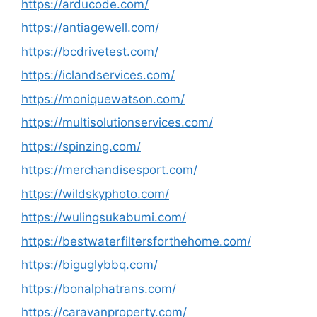
https://arducode.com/
https://antiagewell.com/
https://bcdrivetest.com/
https://iclandservices.com/
https://moniquewatson.com/
https://multisolutionservices.com/
https://spinzing.com/
https://merchandisesport.com/
https://wildskyphoto.com/
https://wulingsukabumi.com/
https://bestwaterfiltersforthehome.com/
https://biguglybbq.com/
https://bonalphatrans.com/
https://caravanproperty.com/