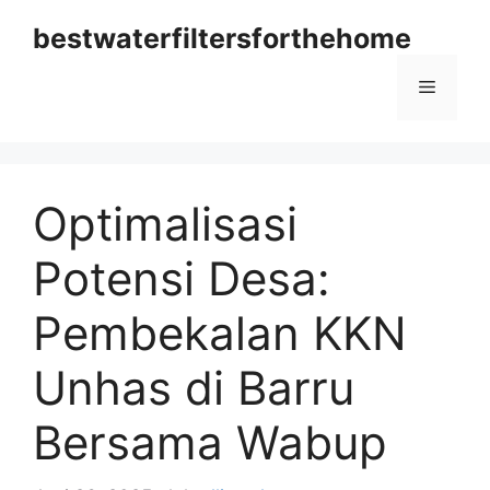
Langsung
bestwaterfiltersforthehome
ke
isi
Menu
Optimalisasi
Potensi Desa:
Pembekalan KKN
Unhas di Barru
Bersama Wabup