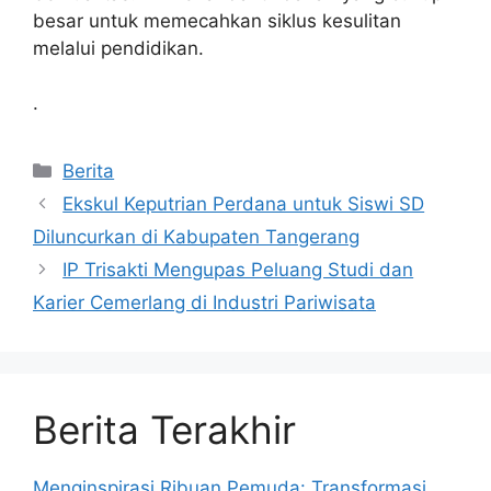
besar untuk memecahkan siklus kesulitan
melalui pendidikan.
.
Kategori
Berita
Ekskul Keputrian Perdana untuk Siswi SD
Diluncurkan di Kabupaten Tangerang
IP Trisakti Mengupas Peluang Studi dan
Karier Cemerlang di Industri Pariwisata
Berita Terakhir
Menginspirasi Ribuan Pemuda: Transformasi